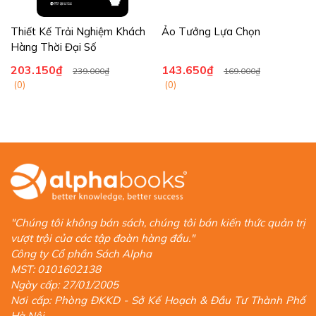
Hàng Thời Đại Số
203.150₫
143.650₫
239.000₫
169.000₫
(0)
(0)
"Chúng tôi không bán sách, chúng tôi bán kiến thức quản trị
vượt trội của các tập đoàn hàng đầu."
Công ty Cổ phần Sách Alpha
MST: 0101602138
Ngày cấp: 27/01/2005
Nơi cấp: Phòng ĐKKD - Sở Kế Hoạch & Đầu Tư Thành Phố
Hà Nội
Đăng ký nhận khuyến mãi