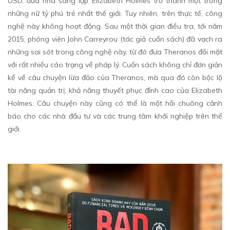
USD, đưa nhà sáng lập Elizabeth Holmes trở thành một trong
những nữ tỷ phú trẻ nhất thế giới. Tuy nhiên, trên thực tế, công
nghệ này không hoạt động. Sau một thời gian điều tra, tới năm
2015, phóng viên John Carreyrou (tác giả cuốn sách) đã vạch ra
những sai sót trong công nghệ này, từ đó đưa Theranos đối mặt
với rất nhiều cáo trạng về pháp lý. Cuốn sách không chỉ đơn giản
kể về câu chuyện lừa đảo của Theranos, mà qua đó còn bộc lộ
tài năng quản trị, khả năng thuyết phục đỉnh cao của Elizabeth
Holmes. Câu chuyện này cũng có thể là một hồi chuông cảnh
báo cho các nhà đầu tư và các trung tâm khởi nghiệp trên thế
giới.