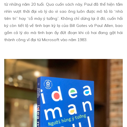
từ những năm 20 tuổi. Qua cuốn sách này, Paul đã thể hiện tầm
nhìn vượt thời đại và lý do vì sao ông luôn được mô tả là “nhà
tiên tri” hay “cỗ máy ý tưởng”. Không chỉ dừng lại ở đó, cuốn hồi
ký còn tiết lộ về tình bạn kỳ lạ của Bill Gates và Paul Allen, bao
gồm cả lý do mà tình bạn ấy đứt đoạn khi cả hai đang gặt hái
thành công vĩ đại từ Microsoft vào năm 1983.