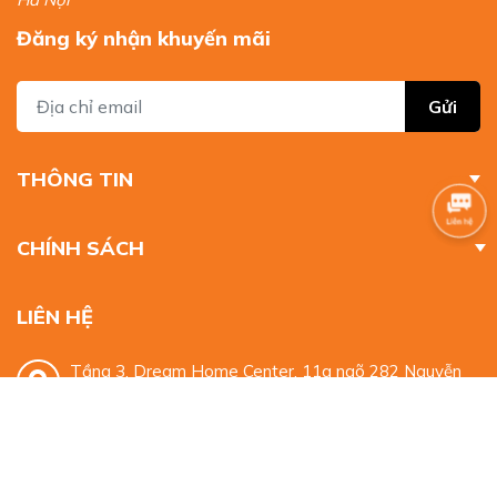
Gửi
THÔNG TIN
CHÍNH SÁCH
LIÊN HỆ
Tầng 3, Dream Home Center, 11a ngõ 282 Nguyễn
Huy Tưởng, Thanh Xuân, Hà Nội
0932 329 959
mkt.alphabooks@gmail.com