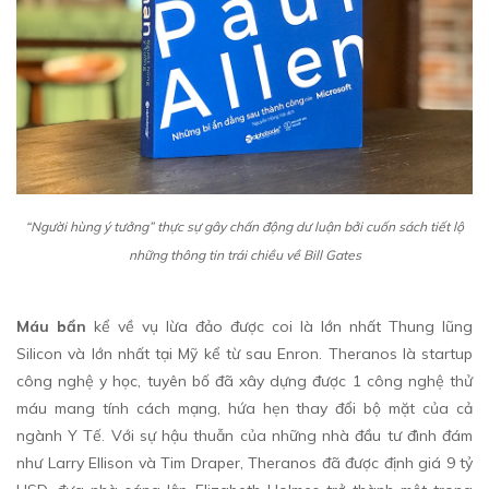
“Người hùng ý tưởng” thực sự gây chấn động dư luận bởi cuốn sách tiết lộ
những thông tin trái chiều về Bill Gates
Máu bẩn
kể về vụ lừa đảo được coi là lớn nhất Thung lũng
Silicon và lớn nhất tại Mỹ kể từ sau Enron. Theranos là startup
công nghệ y học, tuyên bố đã xây dựng được 1 công nghệ thử
máu mang tính cách mạng, hứa hẹn thay đổi bộ mặt của cả
ngành Y Tế. Với sự hậu thuẫn của những nhà đầu tư đình đám
như Larry Ellison và Tim Draper, Theranos đã được định giá 9 tỷ