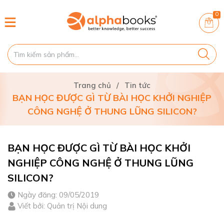
0
Trang chủ
/
Tin tức
BẠN HỌC ĐƯỢC GÌ TỪ BÀI HỌC KHỞI NGHIỆP
CÔNG NGHỆ Ở THUNG LŨNG SILICON?
BẠN HỌC ĐƯỢC GÌ TỪ BÀI HỌC KHỞI
NGHIỆP CÔNG NGHỆ Ở THUNG LŨNG
SILICON?
Ngày đăng: 09/05/2019
Viết bởi: Quản trị Nội dung