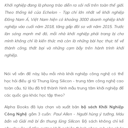
Khởi nghiệp đang là phong trào diễn ra sôi nổi trên toàn thế giới.
Theo thống kê của Echelon - Tạp chí lớn nhất về khởi nghiệp
Đông Nam Á, Việt Nam hiện có khoảng 3000 doanh nghiệp khởi
nghiệp vào cuối năm 2018, tăng gấp đôi so với năm 2015. Trước
làn sóng mạnh mẽ đó, mỗi nhà khởi nghiệp phải trang bị cho
mình không chỉ là kiến thức mà còn là những bài học thực tế về
thành công, thất bại và những cạm bẫy trên hành trình khởi
nghiệp.
Nói về vấn đề này, liệu mỗi nhà khởi nghiệp công nghệ có thể
học hỏi điều gì từ Thung lũng Silicon - trung tâm công nghệ cao
toàn cầu, từ lâu đã trở thành hình mẫu trung tâm khởi nghiệp để
các quốc gia khác học tập theo?
Alpha Books đã lựa chọn và xuất bản
bộ sách Khởi Nghiệp
Công Nghệ
gồm 3 cuốn:
Paul Allen - Người hùng ý tưởng, Máu
bẩn và Giải mã bí ẩn thung lũng Silicon
. Bộ sách không chỉ kể