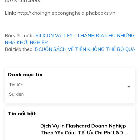
607K còn
499K
Link:
http://khoinghiepcongnghe.alphabooks.vn
Bài viết trước:
SILICON VALLEY - THÁNH ĐỊA CHO NHỮNG
NHÀ KHỞI NGHIỆP
Bài tiếp theo:
5 CUỐN SÁCH VỀ TIỀN KHÔNG THỂ BỎ QUA
Danh mục tin
Tin tức
Sự kiện
Tin nổi bật
Dịch Vụ In Flashcard Doanh Nghiệp 
Theo Yêu Cầu | Tối Ưu Chi Phí L&D 
Đào Tạo Nội Bộ