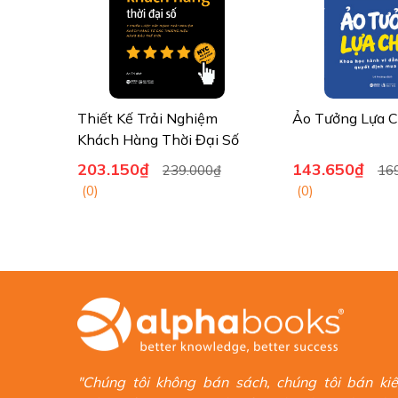
Thiết Kế Trải Nghiệm
Ảo Tưởng Lựa 
Khách Hàng Thời Đại Số
203.150₫
143.650₫
₫
239.000₫
16
(0)
(0)
"Chúng tôi không bán sách, chúng tôi bán ki