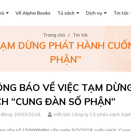
hủ
Về Alpha Books
Tủ sách
Dịch vụ
Tin tức 
Trang chủ
/
Tin tức
TẠM DỪNG PHÁT HÀNH CUỐ
PHẬN”
NG BÁO VỀ VIỆC TẠM DỪN
H “CUNG ĐÀN SỐ PHẬN”
 đăng: 20/03/2018
Viết bởi: Công ty Cổ phần sách Alp
ng văn số 15/NXBHNV cấp ngày 5/2/2018, cuốn sách ”Cung 