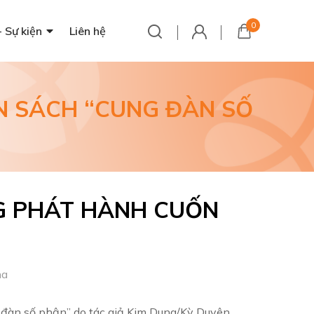
0
- Sự kiện
Liên hệ
N SÁCH “CUNG ĐÀN SỐ
G PHÁT HÀNH CUỐN
ha
đàn số phận” do tác giả Kim Dung/Kỳ Duyên