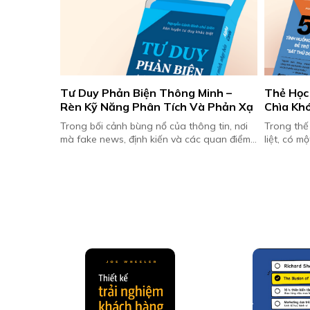
ắt tay 
Tư Duy Phản Biện Thông Minh – 
Thẻ Học 
iện cho 
Rèn Kỹ Năng Phân Tích Và Phản Xạ
Chìa Khó
 tại Việt 
Thành S
, Công ty
Trong bối cảnh bùng nổ của thông tin, nơi
Trong thế
ks) và
mà fake news, định kiến và các quan điểm
liệt, có m
h Vân (Tinh
một chiều lan truyền với tốc độ chóng mặt,
sale giỏi
tư duy phản biện ...
họ thực ch