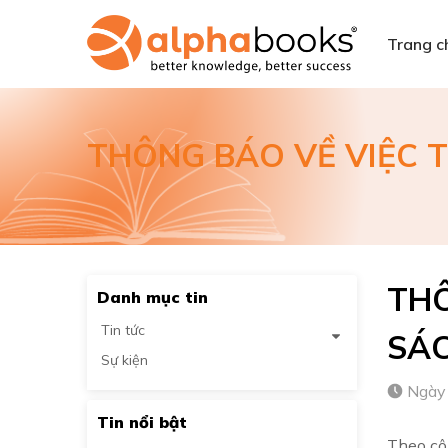
Trang c
THÔNG BÁO VỀ VIỆC 
THÔ
Danh mục tin
Tin tức
SÁC
Sự kiện
Ngày
Tin nổi bật
Theo cô