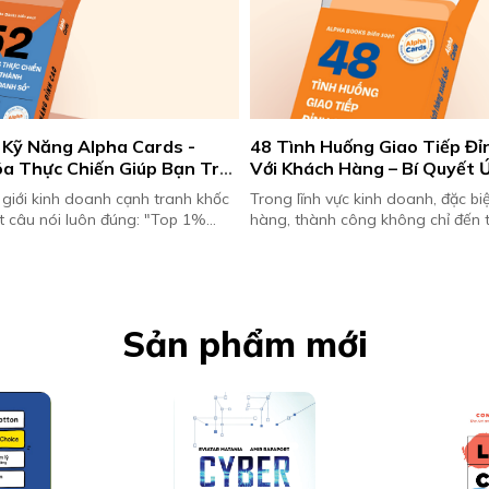
Kỹ Năng Alpha Cards - 
48 Tình Huống Giao Tiếp Đỉ
a Thực Chiến Giúp Bạn Trở 
Với Khách Hàng – Bí Quyết Ứ
át Thủ Doanh Số
Của Dân Sale
 giới kinh doanh cạnh tranh khốc
Trong lĩnh vực kinh doanh, đặc bi
ột câu nói luôn đúng: "Top 1%
hàng, thành công không chỉ đến t
 nhất không nhờ may mắn, mà nhờ
lượng sản phẩm mà còn phụ thuộc
iến mỗi ngày."...
vào nghệ thuật giao tiếp...
Sản phẩm mới