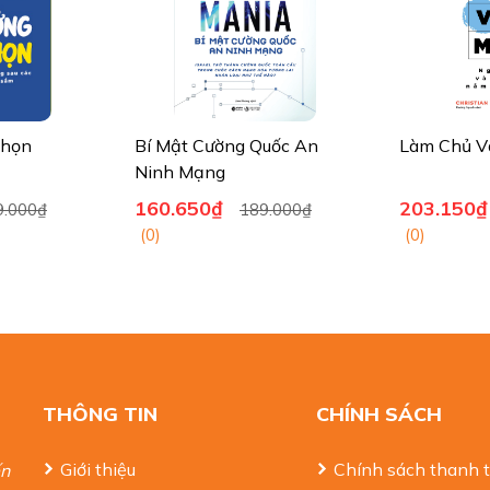
Chọn
Bí Mật Cường Quốc An
Làm Chủ V
Ninh Mạng
160.650₫
203.150₫
9.000₫
189.000₫
(0)
(0)
THÔNG TIN
CHÍNH SÁCH
Giới thiệu
Chính sách thanh 
ến