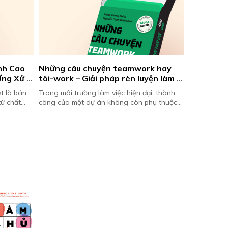
nh Cao 
Những câu chuyện teamwork hay 
Alpha Car
ng Xử 
tôi-work – Giải pháp rèn luyện làm 
thực chiến
việc nhóm
ệt là bán
Trong môi trường làm việc hiện đại, thành
Trong kỷ ng
ừ chất
công của một dự án không còn phụ thuộc
thức không 
 phần lớn
vào nỗ lực của một cá nhân xuất sắc, mà là
người đọc r
sức mạnh tổng hợp của c...
khóa học, nh