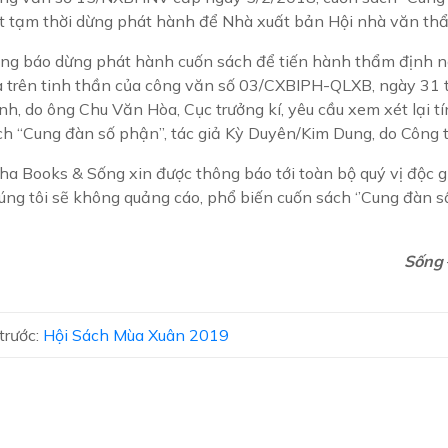
t tạm thời dừng phát hành để Nhà xuất bản Hội nhà văn thẩm
ông báo dừng phát hành cuốn sách để tiến hành thẩm định n
a trên tinh thần của công văn số 03/CXBIPH-QLXB, ngày 31 
h, do ông Chu Văn Hòa, Cục trưởng kí, yêu cầu xem xét lại tín
ch “Cung đàn số phận”, tác giả Kỳ Duyên/Kim Dung, do Công t
a Books & Sống xin được thông báo tới toàn bộ quý vị độc gi
úng tôi sẽ không quảng cáo, phổ biến cuốn sách ‘’Cung đàn s
Sống
 trước:
Hội Sách Mùa Xuân 2019