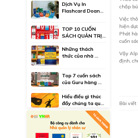
Dịch Vụ In 
chắp bú
Flashcard Doanh 
Nghiệp Theo Yêu 
Việc th
Cầu | Tối Ưu Chi 
hiện dự
TOP 10 CUỐN 
Phí L&D Đào Tạo 
Phát hàn
SÁCH QUẢN TRỊ 
Nội Bộ
cuốn sá
KINH DOANH NỔI 
Những thách 
BẬT NHẤT THẬP 
Vậy Alph
thức của nhà 
NIÊN 2010
định, ch
lãnh đạo: Cẩm 
nang thực 
Top 7 cuốn sách 
nghiệm trong 
của Guru hàng 
hành trình lãnh 
đầu thế giới về 
đạo của bạn
nghệ thuật lãnh 
Hiểu điều gì thúc 
đạo - John 
đẩy chúng ta qua 
Bài viết
C.Maxwell
cuốn sách của 
Daniel H.Pink