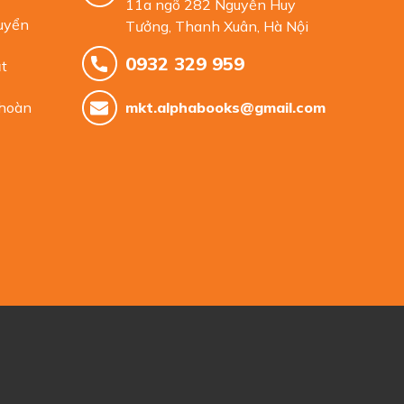
11a ngõ 282 Nguyễn Huy
uyển
Tưởng, Thanh Xuân, Hà Nội
0932 329 959
t
 hoàn
mkt.alphabooks@gmail.com