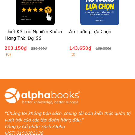
Thiết Kế Trải Nghiệm Khách
Ảo Tưởng Lựa Chọn
Hàng Thời Đại Số
203.150₫
143.650₫
239.000₫
169.000₫
(0)
(0)
"Chúng tôi không bán sách, chúng tôi bán kiến thức quản trị
vượt trội của các tập đoàn hàng đầu."
Công ty Cổ phần Sách Alpha
MST: 0101602138