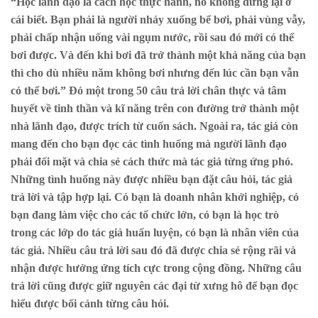
“Học lãnh đạo là cách học thực hành, nó không dừng lại ở
cái biết. Bạn phải là người nhảy xuống bể bơi, phải vùng vẫy,
phải chấp nhận uống vài ngụm nước, rồi sau đó mới có thể
bơi được. Và đến khi bơi đã trở thành một khả năng của bạn
thì cho dù nhiều năm không bơi nhưng đến lúc cần bạn vẫn
có thể bơi.” Đó một trong 50 câu trả lời chân thực và tâm
huyết về tinh thần và kĩ năng trên con đường trở thành một
nhà lãnh đạo, được trích từ cuốn sách. Ngoài ra, tác giả còn
mang đến cho bạn đọc các tình huống mà người lãnh đạo
phải đối mặt và chia sẻ cách thức mà tác giả từng ứng phó.
Những tình huống này được nhiều bạn đặt câu hỏi, tác giả
trả lời và tập hợp lại. Có bạn là doanh nhân khởi nghiệp, có
bạn đang làm việc cho các tổ chức lớn, có bạn là học trò
trong các lớp do tác giả huấn luyện, có bạn là nhân viên của
tác giả. Nhiều câu trả lời sau đó đã được chia sẻ rộng rãi và
nhận được hưởng ứng tích cực trong cộng đồng. Những câu
trả lời cũng được giữ nguyên các đại từ xưng hô để bạn đọc
hiểu được bối cảnh từng câu hỏi.