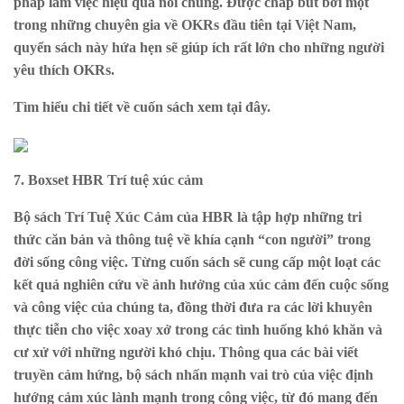
pháp làm việc hiệu quả nói chung. Được chắp bút bởi một
trong những chuyên gia về OKRs đầu tiên tại Việt Nam,
quyển sách này hứa hẹn sẽ giúp ích rất lớn cho những người
yêu thích OKRs.
Tìm hiểu chi tiết về cuốn sách xem
tại đây
.
7. Boxset HBR Trí tuệ xúc cảm
Bộ sách Trí Tuệ Xúc Cảm của HBR là tập hợp những tri
thức căn bản và thông tuệ về khía cạnh “con người” trong
đời sống công việc. Từng cuốn sách sẽ cung cấp một loạt các
kết quả nghiên cứu về ảnh hưởng của xúc cảm đến cuộc sống
và công việc của chúng ta, đồng thời đưa ra các lời khuyên
thực tiễn cho việc xoay xở trong các tình huống khó khăn và
cư xử với những người khó chịu. Thông qua các bài viết
truyền cảm hứng, bộ sách nhấn mạnh vai trò của việc định
hướng cảm xúc lành mạnh trong công việc, từ đó mang đến