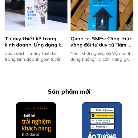
Tư duy thiết kế trong 
Quản trị SMEs: Công thức 
kinh doanh: Ứng dụng tư 
vàng đổi tư duy từ "làm 
duy thiết kế để tạo lợi thế 
chủ" sang "lãnh đạo" – 
Cuốn sách Tư duy thiết kế
Nếu "Khởi nghiệp và Vận hành
cạnh tranh và thúc đẩy 
Chấm dứt nỗi lo dòng 
trong kinh doanh gồm tuyển
đúng hướng" là cẩm nang giúp
đổi mới
tiền bấp bênh
tập các bài báo chọn lọc từ tạp
những người trẻ và các nhà
chí Harvard Business Review,
sáng lập tìm được con đường
tập trung vào chủ đề tư duy
thoát khỏi "lời nguyền thất bại
thiết...
93...
Sản phẩm mới