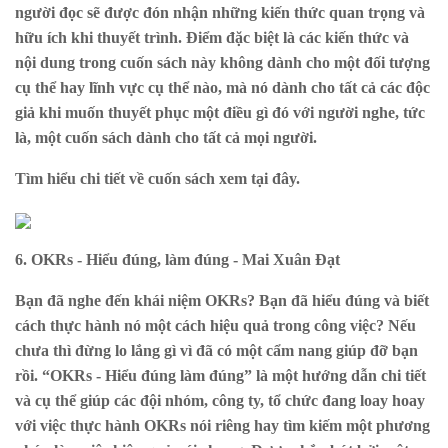
người đọc sẽ được đón nhận những kiến thức quan trọng và
hữu ích khi thuyết trình. Điểm đặc biệt là các kiến thức và
nội dung trong cuốn sách này không dành cho một đối tượng
cụ thể hay lĩnh vực cụ thể nào, mà nó dành cho tất cả các độc
giả khi muốn thuyết phục một điều gì đó với người nghe, tức
là, một cuốn sách dành cho tất cả mọi người.
Tìm hiểu chi tiết về cuốn sách xem
tại đây
.
6. OKRs - Hiểu đúng, làm đúng - Mai Xuân Đạt
Bạn đã nghe đến khái niệm OKRs? Bạn đã hiểu đúng và biết
cách thực hành nó một cách hiệu quả trong công việc? Nếu
chưa thì đừng lo lắng gì vì đã có một cẩm nang giúp đỡ bạn
rồi. “OKRs - Hiểu đúng làm đúng” là một hướng dẫn chi tiết
và cụ thể giúp các đội nhóm, công ty, tổ chức đang loay hoay
với việc thực hành OKRs nói riêng hay tìm kiếm một phương