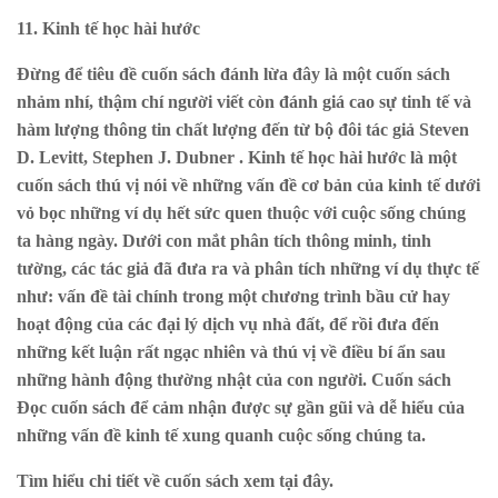
11. Kinh tế học hài hước
Đừng để tiêu đề cuốn sách đánh lừa đây là một cuốn sách
nhảm nhí, thậm chí người viết còn đánh giá cao sự tinh tế và
hàm lượng thông tin chất lượng đến từ bộ đôi tác giả Steven
D. Levitt, Stephen J. Dubner . Kinh tế học hài hước là một
cuốn sách thú vị nói về những vấn đề cơ bản của kinh tế dưới
vỏ bọc những ví dụ hết sức quen thuộc với cuộc sống chúng
ta hàng ngày. Dưới con mắt phân tích thông minh, tinh
tường, các tác giả đã đưa ra và phân tích những ví dụ thực tế
như: vấn đề tài chính trong một chương trình bầu cử hay
hoạt động của các đại lý dịch vụ nhà đất, để rồi đưa đến
những kết luận rất ngạc nhiên và thú vị về điều bí ẩn sau
những hành động thường nhật của con người. Cuốn sách
Đọc cuốn sách để cảm nhận được sự gần gũi và dễ hiểu của
những vấn đề kinh tế xung quanh cuộc sống chúng ta.
Tìm hiểu chi tiết về cuốn sách xem
tại đây
.