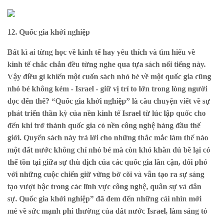
12. Quốc gia khởi nghiệp
Bất kì ai từng học về kinh tế hay yêu thích và tìm hiểu về
kinh tế chắc chắn đều từng nghe qua tựa sách nổi tiếng này.
Vậy điều gì khiến một cuốn sách nhỏ bé về một quốc gia cũng
nhỏ bé không kém - Israel - giữ vị trí to lớn trong lòng người
đọc đến thế? “Quốc gia khởi nghiệp” là câu chuyện viết về sự
phát triển thần kỳ của nền kinh tế Israel từ lúc lập quốc cho
đến khi trở thành quốc gia có nền công nghệ hàng đầu thế
giới. Quyển sách này trả lời cho những thắc mắc làm thế nào
một đất nước không chỉ nhỏ bé mà còn khó khăn đủ bề lại có
thể tồn tại giữa sự thù địch của các quốc gia lân cận, đối phó
với những cuộc chiến giữ vững bờ cõi và vẫn tạo ra sự sáng
tạo vượt bậc trong các lĩnh vực công nghệ, quân sự và dân
sự. Quốc gia khởi nghiệp” đã đem đến những cái nhìn mới
mẻ về sức mạnh phi thường của đất nước Israel, làm sáng tỏ