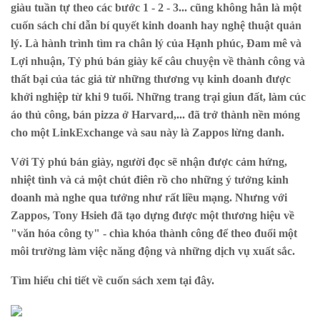
giàu tuần tự theo các bước 1 - 2 - 3... cũng không hẳn là một
cuốn sách chỉ dẫn bí quyết kinh doanh hay nghệ thuật quản
lý. Là hành trình tìm ra chân lý của Hạnh phúc, Đam mê và
Lợi nhuận, Tỷ phú bán giày kể câu chuyện về thành công và
thất bại của tác giả từ những thương vụ kinh doanh được
khởi nghiệp từ khi 9 tuổi. Những trang trại giun đất, làm cúc
áo thủ công, bán pizza ở Harvard,... đã trở thành nền móng
cho một LinkExchange và sau này là Zappos lừng danh.
Với Tỷ phú bán giày, người đọc sẽ nhận được cảm hứng,
nhiệt tình và cả một chút điên rồ cho những ý tưởng kinh
doanh mà nghe qua tưởng như rất liều mạng. Nhưng với
Zappos, Tony Hsieh đã tạo dựng được một thương hiệu về
"văn hóa công ty" - chìa khóa thành công để theo đuổi một
môi trường làm việc năng động và những dịch vụ xuất sắc.
Tìm hiểu chi tiết về cuốn sách xem
tại đây
.