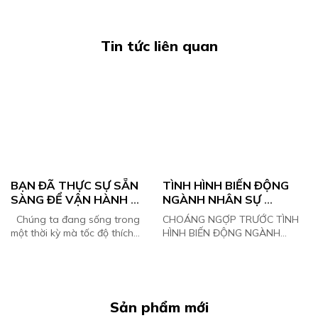
Tin tức liên quan
BẠN ĐÃ THỰC SỰ SẴN 
TÌNH HÌNH BIẾN ĐỘNG 
SÀNG ĐỂ VẬN HÀNH 
NGÀNH NHÂN SỰ 
o
CÙNG AI AGENT NHƯ 1 
TRONG NĂM 2023 VÀ 
Chúng ta đang sống trong
CHOÁNG NGỢP TRƯỚC TÌNH
CỘNG SỰ CHIẾN LƯỢC?
NHỮNG GÌ NHÀ QUẢN 
một thời kỳ mà tốc độ thích
HÌNH BIẾN ĐỘNG NGÀNH
TRỊ CÓ THỂ LÀM!
nghi không chỉ là lợi thế – mà
NHÂN SỰ TRONG NĂM 2023
là điều kiện sinh tồn. Trong bối
Vào mỗi dịp đầu năm/cuối năm,
cảnh đó, cuốn sách AI ...
việc biến động nhân sự ở các
doanh nghiệp thường d...
Sản phẩm mới