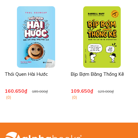
Thói Quen Hài Hước
Bịp Bợm Bằng Thống Kê
160.650₫
109.650₫
189.000₫
129.000₫
(0)
(0)