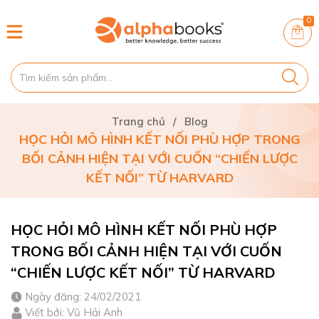
0
Trang chủ
/
Blog
HỌC HỎI MÔ HÌNH KẾT NỐI PHÙ HỢP TRONG
BỐI CẢNH HIỆN TẠI VỚI CUỐN “CHIẾN LƯỢC
KẾT NỐI” TỪ HARVARD
HỌC HỎI MÔ HÌNH KẾT NỐI PHÙ HỢP
TRONG BỐI CẢNH HIỆN TẠI VỚI CUỐN
“CHIẾN LƯỢC KẾT NỐI” TỪ HARVARD
Ngày đăng: 24/02/2021
Viết bởi: Vũ Hải Anh