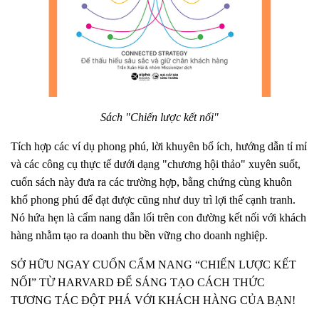
Sách "Chiến lược kết nối"
Tích hợp các ví dụ phong phú, lời khuyên bổ ích, hướng dẫn tỉ mỉ
và các công cụ thực tế dưới dạng "chương hội thảo" xuyên suốt,
cuốn sách này đưa ra các trường hợp, bằng chứng cùng khuôn
khổ phong phú để đạt được cũng như duy trì lợi thế cạnh tranh.
Nó hứa hẹn là cẩm nang dẫn lối trên con đường kết nối với khách
hàng nhằm tạo ra doanh thu bền vững cho doanh nghiệp.
SỞ HỮU NGAY CUỐN CẨM NANG
“CHIẾN LƯỢC KẾT
NỐI”
TỪ HARVARD ĐỂ SÁNG TẠO CÁCH THỨC
TƯƠNG TÁC ĐỘT PHÁ VỚI KHÁCH HÀNG CỦA BẠN!