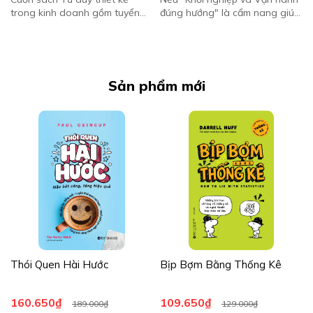
cạnh tranh và thúc đẩy 
Chấm dứt nỗi lo dòng 
trong kinh doanh gồm tuyển
đúng hướng" là cẩm nang giúp
đổi mới
tiền bấp bênh
tập các bài báo chọn lọc từ tạp
những người trẻ và các nhà
chí Harvard Business Review,
sáng lập tìm được con đường
tập trung vào chủ đề tư duy
thoát khỏi "lời nguyền thất bại
thiết...
93...
Sản phẩm mới
Thói Quen Hài Hước
Bịp Bợm Bằng Thống Kê
160.650₫
109.650₫
189.000₫
129.000₫