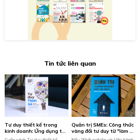
Tin tức liên quan
Tư duy thiết kế trong 
Quản trị SMEs: Công thức 
kinh doanh: Ứng dụng tư 
vàng đổi tư duy từ "làm 
duy thiết kế để tạo lợi thế 
chủ" sang "lãnh đạo" – 
Cuốn sách Tư duy thiết kế
Nếu "Khởi nghiệp và Vận hành