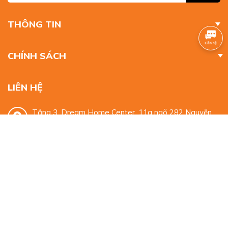
THÔNG TIN
CHÍNH SÁCH
LIÊN HỆ
Tầng 3, Dream Home Center, 11a ngõ 282 Nguyễn
Huy Tưởng, Thanh Xuân, Hà Nội
0932 329 959
mkt.alphabooks@gmail.com
© Bản quyền thuộc về
Alpha Books