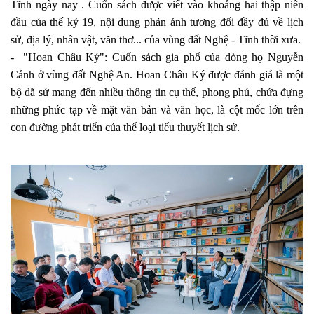
Tĩnh ngày nay . Cuốn sách được viết vào khoảng hai thập niên
đầu của thế kỷ 19, nội dung phản ánh tương đối đầy đủ về lịch
sử, địa lý, nhân vật, văn thơ... của vùng đất Nghệ - Tĩnh thời xưa.
- "Hoan Châu Ký": Cuốn sách gia phổ của dòng họ Nguyễn
Cảnh ở vùng đất Nghệ An. Hoan Châu Ký được đánh giá là một
bộ dã sử mang đến nhiều thông tin cụ thể, phong phú, chứa đựng
những phức tạp về mặt văn bản và văn học, là cột mốc lớn trên
con đường phát triển của thể loại tiểu thuyết lịch sử.