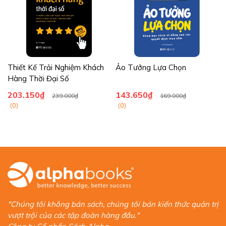
Thiết Kế Trải Nghiệm Khách
Ảo Tưởng Lựa Chọn
Hàng Thời Đại Số
203.150₫
143.650₫
239.000₫
169.000₫
(0)
(0)
"Chúng tôi không bán sách, chúng tôi bán kiến thức quản trị
vượt trội của các tập đoàn hàng đầu."