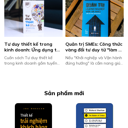
Tư duy thiết kế trong 
Quản trị SMEs: Công thức 
kinh doanh: Ứng dụng tư 
vàng đổi tư duy từ "làm 
duy thiết kế để tạo lợi thế 
chủ" sang "lãnh đạo" – 
Cuốn sách Tư duy thiết kế
Nếu "Khởi nghiệp và Vận hành
cạnh tranh và thúc đẩy 
Chấm dứt nỗi lo dòng 
trong kinh doanh gồm tuyển
đúng hướng" là cẩm nang giúp
đổi mới
tiền bấp bênh
tập các bài báo chọn lọc từ tạp
những người trẻ và các nhà
chí Harvard Business Review,
sáng lập tìm được con đường
tập trung vào chủ đề tư duy
thoát khỏi "lời nguyền thất bại
thiết...
93...
Sản phẩm mới