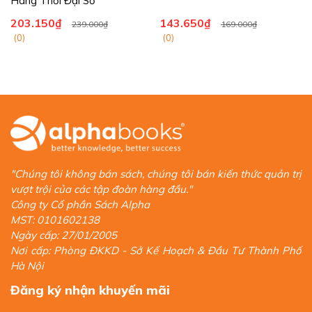
Hàng Thời Đại Số
203.150₫
143.650₫
239.000₫
169.000₫
(0)
(0)
"Chúng tôi không bán sách, chúng tôi bán kiến thức quản trị
vượt trội của các tập đoàn hàng đầu."
Công ty Cổ phần Sách Alpha
MST: 0101602138
Ngày cấp: 27/01/2005
Nơi cấp: Phòng ĐKKD - Sở Kế Hoạch & Đầu Tư Thành Phố
Hà Nội
Đăng ký nhận khuyến mãi