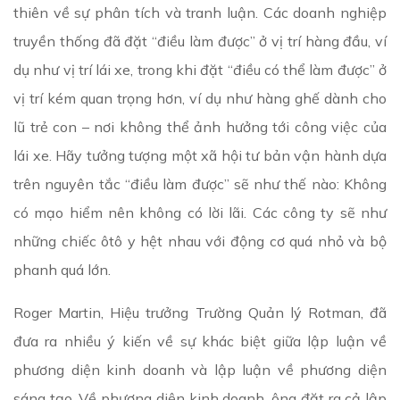
thiên về sự phân tích và tranh luận. Các doanh nghiệp
truyền thống đã đặt “điều làm được” ở vị trí hàng đầu, ví
dụ như vị trí lái xe, trong khi đặt “điều có thể làm được” ở
vị trí kém quan trọng hơn, ví dụ như hàng ghế dành cho
lũ trẻ con – nơi không thể ảnh hưởng tới công việc của
lái xe. Hãy tưởng tượng một xã hội tư bản vận hành dựa
trên nguyên tắc “điều làm được” sẽ như thế nào: Không
có mạo hiểm nên không có lời lãi. Các công ty sẽ như
những chiếc ôtô y hệt nhau với động cơ quá nhỏ và bộ
phanh quá lớn.
Roger Martin, Hiệu trưởng Trường Quản lý Rotman, đã
đưa ra nhiều ý kiến về sự khác biệt giữa lập luận về
phương diện kinh doanh và lập luận về phương diện
sáng tạo. Về phương diện kinh doanh, ông đặt ra cả lập