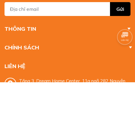
Gửi
THÔNG TIN
CHÍNH SÁCH
LIÊN HỆ
Tầng 3, Dream Home Center, 11a ngõ 282 Nguyễn
Huy Tưởng, Thanh Xuân, Hà Nội
0932 329 959
mkt.alphabooks@gmail.com