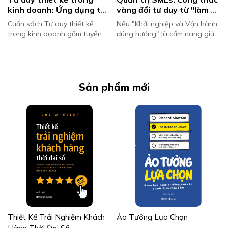
kinh doanh: Ứng dụng tư 
vàng đổi tư duy từ "làm 
duy thiết kế để tạo lợi thế 
chủ" sang "lãnh đạo" – 
Cuốn sách Tư duy thiết kế
Nếu "Khởi nghiệp và Vận hành
cạnh tranh và thúc đẩy 
Chấm dứt nỗi lo dòng 
trong kinh doanh gồm tuyển
đúng hướng" là cẩm nang giúp
đổi mới
tiền bấp bênh
tập các bài báo chọn lọc từ tạp
những người trẻ và các nhà
chí Harvard Business Review,
sáng lập tìm được con đường
tập trung vào chủ đề tư duy
thoát khỏi "lời nguyền thất bại
thiết...
93...
Sản phẩm mới
Thiết Kế Trải Nghiệm Khách
Ảo Tưởng Lựa Chọn